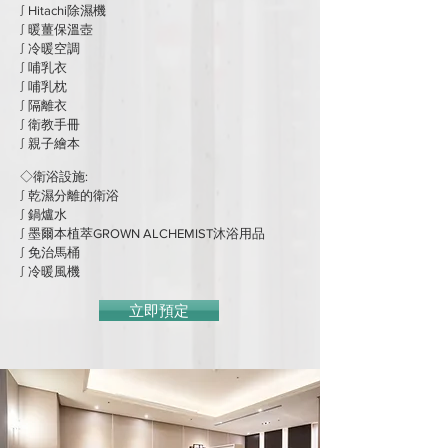
∫ Hitachi除濕機
∫ 暖薑保溫壺
∫ 冷暖空調
∫ 哺乳衣
∫ 哺乳枕
​∫ 隔離衣
∫ 衛教手冊
∫ 親子繪本
◇衛浴設施:
∫ 乾濕分離的衛浴
∫ 鍋爐水
∫ 墨爾本植萃GROWN ALCHEMIST沐浴用品
∫ 免治馬桶
∫ 冷暖風機
立即預定