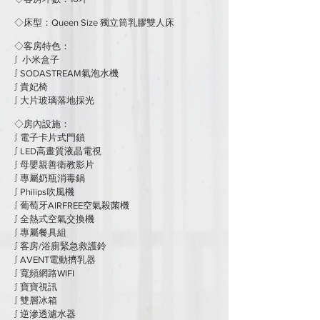
◇床型：Queen Size 獨立筒乳膠雙人床
◇客房特色：
​∫ 小米盒子
∫ SODASTREAM氣泡水機
∫ 貴妃椅
∫ 大片玻璃落地採光
◇房內設施：
∫ 電子卡片式門鎖
∫ LED高畫質液晶電視
∫ 母嬰親善衛教影片
∫ 專屬奶瓶消毒鍋
∫ Philips吹風機
∫ 葡萄牙AIRFREE空氣殺菌機
∫ 全熱式空氣交換機
∫ 專屬餐具組
∫ 客房/浴廁緊急救護鈴
∫ AVENT電動擠乳器
∫ 寬頻網路WIFI
∫ 寶寶視訊
∫ 雙層冰箱
∫ 逆滲透濾水器