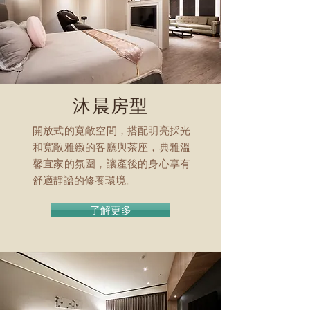
沐晨房型
開放式的寬敞空間，搭配明亮採光
和寬敞雅緻的客廳與茶座，典雅溫
馨宜家的氛圍，讓產後的身心享有
舒適靜謐的修養環境。
了解更多