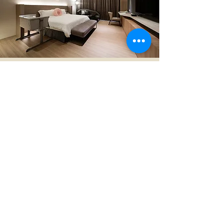
沐樂房型
景觀窗外的城區景緻，隨著日夜而幻
化多姿，寬敞的床組及簡約的裝潢，
以溫潤色調營造溫馨愜意的氛圍，輕
鬆體驗悠然產後假期。
了解更多