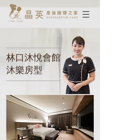
林口沐悅會館
沐樂房型