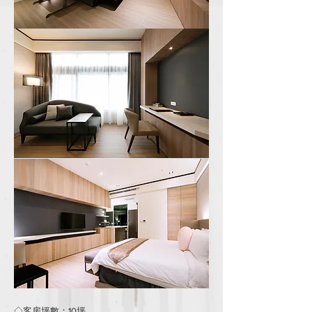
◇客房坪數：10坪