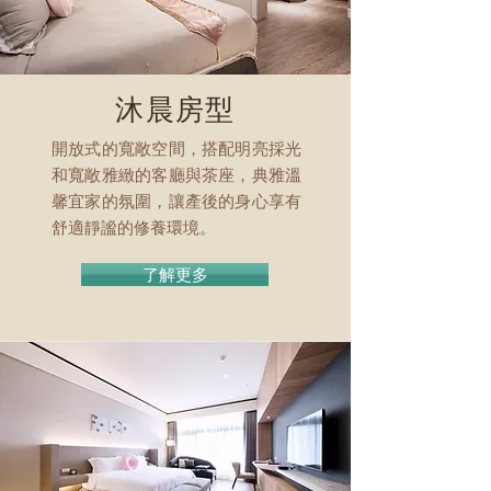
沐晨房型
開放式的寬敞空間，搭配明亮採光
和寬敞雅緻的客廳與茶座，典雅溫
馨宜家的氛圍，讓產後的身心享有
舒適靜謐的修養環境。
了解更多