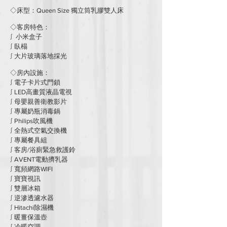
◇床型：Queen Size 獨立筒乳膠雙人床
◇客房特色：
​∫ 小米盒子
∫ 臥榻
∫ 大片玻璃落地採光
◇房內設施：
∫ 電子卡片式門鎖
∫ LED高畫質液晶電視
∫ 母嬰親善衛教影片
∫ 專屬奶瓶消毒鍋
∫ Philips吹風機
∫ 全熱式空氣交換機
∫ 專屬餐具組
∫ 客房/浴廁緊急救護鈴
∫ AVENT電動擠乳器
∫ 寬頻網路WIFI
∫ 寶寶視訊
∫ 雙層冰箱
∫ 逆滲透濾水器
∫ Hitachi除濕機
∫ 暖薑保溫壺
∫ 冷暖空調