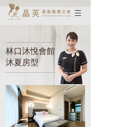
林口沐悅會館
沐夏房型