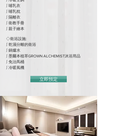
∫ 哺乳衣
∫ 哺乳枕
​∫ 隔離衣
∫ 衛教手冊
∫ 親子繪本
◇衛浴設施:
∫ 乾濕分離的衛浴
∫ 鍋爐水
∫ 墨爾本植萃GROWN ALCHEMIST沐浴用品
∫ 免治馬桶
∫ 冷暖風機
立即預定