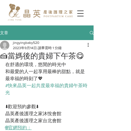
文章
jingyingbaby520
2023年9月14日
讀畢需時 1 分鐘
🍰當媽後的貴婦下午茶😋
在舒適的環境，悠閒的時光中
和最愛的人一起享用最棒的甜點，就是
最幸福的時刻了💖
#快來晶英一起共度最幸福的貴婦午茶時
光
⬇️歡迎預約參觀⬇️
晶英產後護理之家沐悅會館
晶英產後護理之家台北會館
🌐官網預約：