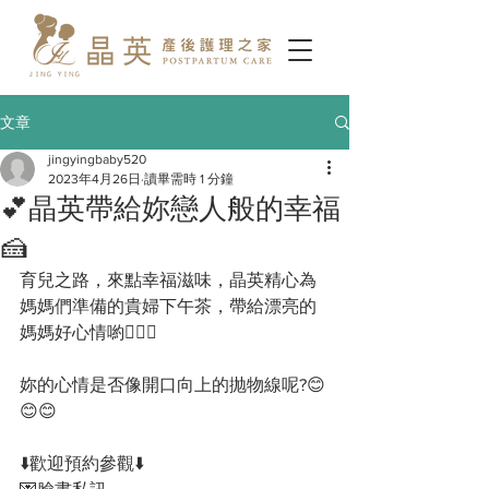
文章
jingyingbaby520
2023年4月26日
讀畢需時 1 分鐘
💕晶英帶給妳戀人般的幸福
🍰
育兒之路，來點幸福滋味，晶英精心為
媽媽們準備的貴婦下午茶，帶給漂亮的
媽媽好心情喲👩‍❤️‍👩
妳的心情是否像開口向上的抛物線呢?😊
😊😊
⬇️歡迎預約參觀⬇️