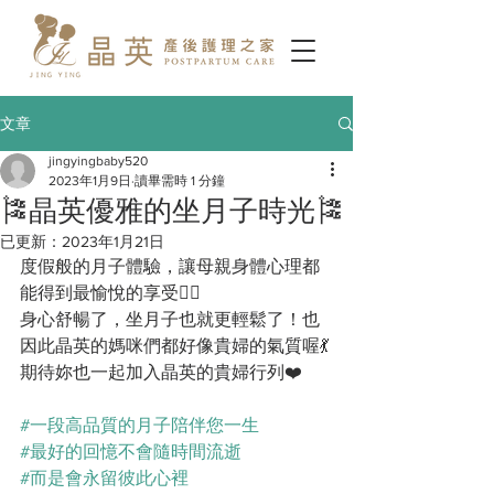
文章
jingyingbaby520
2023年1月9日
讀畢需時 1 分鐘
🎏晶英優雅的坐月子時光🎏
已更新：
2023年1月21日
度假般的月子體驗，讓母親身體心理都
能得到最愉悅的享受🧖‍♀
身心舒暢了，坐月子也就更輕鬆了！也
因此晶英的媽咪們都好像貴婦的氣質喔💃
期待妳也一起加入晶英的貴婦行列❤️
#一段高品質的月子陪伴您一生
#最好的回憶不會隨時間流逝
#而是會永留彼此心裡