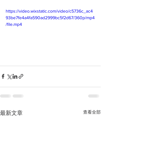
https://video.wixstatic.com/video/c5736c_ac4
93be7fe4a4fa590ad2999bc5f2d67/360p/mp4
/file.mp4
查看全部
最新文章