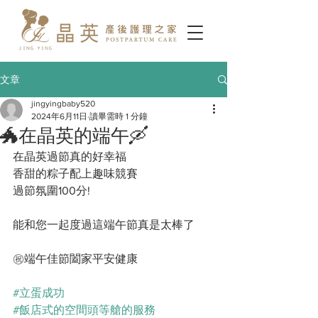
文章
jingyingbaby520
2024年6月11日
讀畢需時 1 分鐘
🐲在晶英的端午🛶
在晶英過節真的好幸福
香甜的粽子配上趣味競賽
過節氛圍100分!
能和您一起度過這端午節真是太棒了
㊗️端午佳節闔家平安健康
#立蛋成功
#飯店式的空間頭等艙的服務