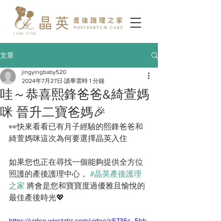
文章
jingyingbaby520
2024年7月27日
讀畢需時 1 分鐘
哇～恭喜熙鋒爸爸&綺萱媽
咪 晉升二寶爸媽🎉
👀快來看看已有月子經驗的熙鋒爸爸和
綺萱媽咪這次為何要選擇晶英入住
如果您也正在尋找一個能夠提供全方位
照護的產後護理中心， 
#晶英產後護理
之家
 將會是您和寶寶度過優雅且愉悅的
最佳產後時光💖
https://video.wixstatic.com/video/c5736c_5bb