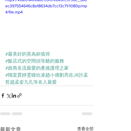
ec397554646c8a18634db7cc13c71/1080p/mp
4/file.mp4
#最美好的英為妳值得
#飯店式的空間頭等艙的服務
#政商名流最愛的產後護理之家
#隋棠賈靜雯鍾欣凌趙小僑劉亮佐JR許孟
哲趙孟姿九孔等名人最愛
查看全部
最新文章